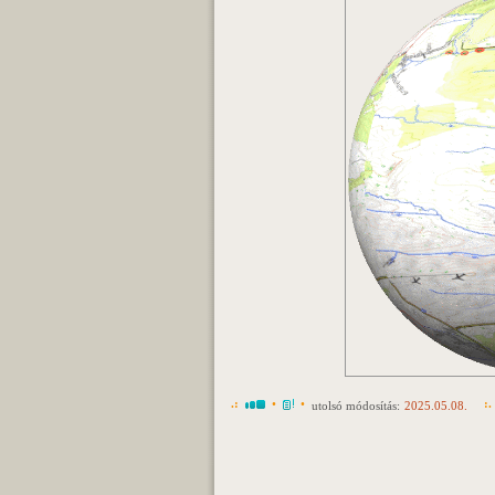
.:
•
•
:.
utolsó módosítás:
2025.05.08.