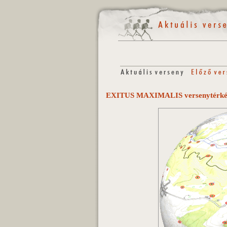
EXITUS MAXIMALIS versenytérk