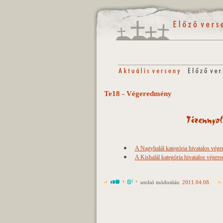
Te18 - Végeredmény
A Nagyhalál kategória hivatalos vég
A Kishalál kategória hivatalos véger
.:
•
•
:.
utolsó módosítás:
2011.04.08.