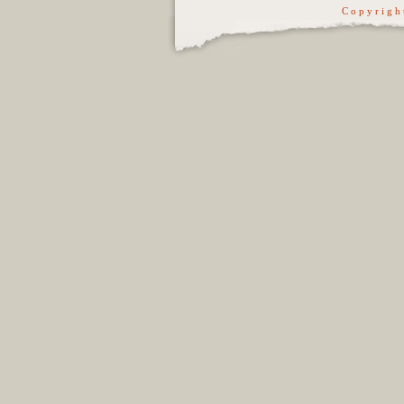
C o p y r i g h