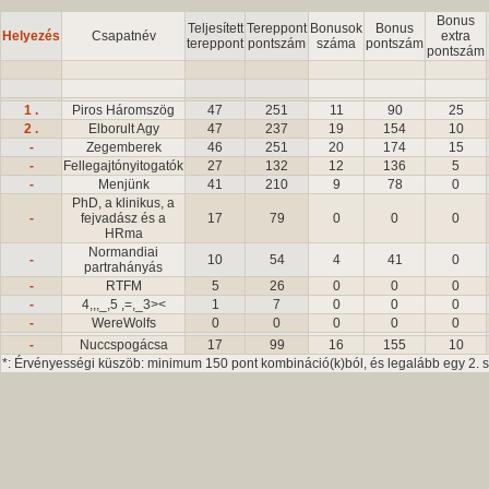
Bonus
Teljesített
Tereppont
Bonusok
Bonus
Helyezés
Csapatnév
extra
tereppont
pontszám
száma
pontszám
pontszám
1 .
Piros Háromszög
47
251
11
90
25
2 .
Elborult Agy
47
237
19
154
10
-
Zegemberek
46
251
20
174
15
-
Fellegajtónyitogatók
27
132
12
136
5
-
Menjünk
41
210
9
78
0
PhD, a klinikus, a
-
fejvadász és a
17
79
0
0
0
HRma
Normandiai
-
10
54
4
41
0
partrahányás
-
RTFM
5
26
0
0
0
-
4,,,_,5 ,=,_3><
1
7
0
0
0
-
WereWolfs
0
0
0
0
0
-
Nuccspogácsa
17
99
16
155
10
*: Érvényességi küszöb: minimum 150 pont kombináció(k)ból, és legalább egy 2. 