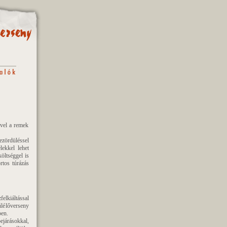
ivel a remek
ezördüléssel
ekkel lehet
öltséggel is
rtos túrázás
elkiáltással
úlélőverseny
ben.
ejárásokkal,