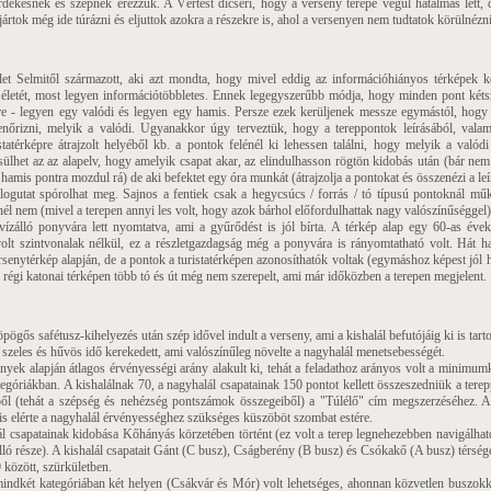
rdekesnek és szépnek érezzük. A Vértest dícséri, hogy a verseny terepe végül hatalmas lett, 
ártok még ide túrázni és eljuttok azokra a részekre is, ahol a versenyen nem tudtatok körülnézni
t Selmitől származott, aki azt mondta, hogy mivel eddig az információhiányos térképek ke
életét, most legyen információtöbbletes. Ennek legegyszerűbb módja, hogy minden pont kéts
pre - legyen egy valódi és legyen egy hamis. Persze ezek kerüljenek messze egymástól, hogy
enőrizni, melyik a valódi. Ugyanakkor úgy terveztük, hogy a tereppontok leírásából, vala
statérképre átrajzolt helyéből kb. a pontok felénél ki lehessen találni, hogy melyik a valódi
sülhet az az alapelv, hogy amelyik csapat akar, az elindulhasson rögtön kidobás után (bár nem
hamis pontra mozdul rá) de aki befektet egy óra munkát (átrajzolja a pontokat és összenézi a le
alogutat spórolhat meg. Sajnos a fentiek csak a hegycsúcs / forrás / tó típusú pontoknál műk
él nem (mivel a terepen annyi les volt, hogy azok bárhol előfordulhattak nagy valószínűséggel)
zálló ponyvára lett nyomtatva, ami a gyűrődést is jól bírta. A térkép alap egy 60-as évek
volt szintvonalak nélkül, ez a részletgazdagság még a ponyvára is rányomtatható volt. Hát h
ersenytérkép alapján, de a pontok a turistatérképen azonosíthatók voltak (egymáshoz képest jól 
a régi katonai térképen több tó és út még nem szerepelt, ami már időközben a terepen megjelent.
pögős safétusz-kihelyezés után szép idővel indult a verseny, ami a kishalál befutójáig ki is tart
 szeles és hűvös idő kerekedett, ami valószínűleg növelte a nagyhalál menetsebességét.
ek alapján átlagos érvényességi arány alakult ki, tehát a feladathoz arányos volt a minimu
egóriákban. A kishalálnak 70, a nagyhalál csapatainak 150 pontot kellett összeszedniük a terep
ből (tehát a szépség és nehézség pontszámok összegeiből) a "Túlélő" cím megszerzéséhez. A
is elérte a nagyhalál érvényességhez szükséges küszöböt szombat estére.
 csapatainak kidobása Kőhányás körzetében történt (ez volt a terep legnehezebben navigálható
lló része). A kishalál csapatait Gánt (C busz), Cságberény (B busz) és Csókakő (A busz) térsé
9 között, szürkületben.
ndkét kategóriában két helyen (Csákvár és Mór) volt lehetséges, ahonnan közvetlen buszokk