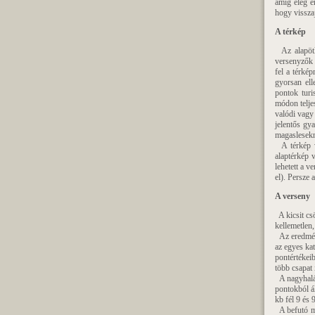
amíg elég é
hogy visszaj
A térkép
Az alapötle
versenyzők 
fel a térké
gyorsan ell
pontok turi
módon telje
valódi vagy 
jelentős gy
magaslesekn
A térkép ví
alaptérkép 
lehetett a v
el). Persze 
A verseny
A kicsit csö
kellemetlen,
Az eredmény
az egyes kat
pontértékei
több csapat 
A nagyhalál
pontokból á
kb fél 9 és 
A befutó mi