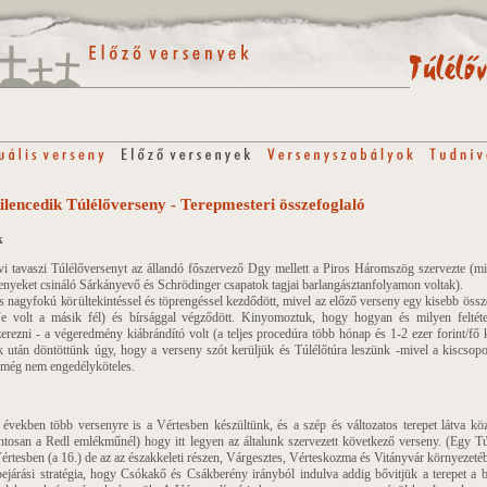
lencedik Túlélőverseny - Terepmesteri összefoglaló
k
 tavaszi Túlélőversenyt az állandó főszervező Dgy mellett a Piros Háromszög szervezte (m
senyeket csináló Sárkányevő és Schrödinger csapatok tagjai barlangásztanfolyamon voltak).
 nagyfokú körültekintéssel és töprengéssel kezdődött, mivel az előző verseny egy kisebb össz
 volt a másik fél) és bírsággal végződött. Kinyomoztuk, hogy hogyan és milyen feltétel
erezni - a végeredmény kiábrándító volt (a teljes procedúra több hónap és 1-2 ezer forint/fő k
ek után döntöttünk úgy, hogy a verseny szót kerüljük és Túlélőtúra leszünk -mivel a kiscsopo
 még nem engedélyköteles.
vekben több versenyre is a Vértesben készültünk, és a szép és változatos terepet látva közf
ntosan a Redl emlékműnél) hogy itt legyen az általunk szervezett következő verseny. (Egy T
értesben (a 16.) de az az északkeleti részen, Várgesztes, Vérteskozma és Vitányvár környezeté
ejárási stratégia, hogy Csókakő és Csákberény irányból indulva addig bővitjük a terepet a b