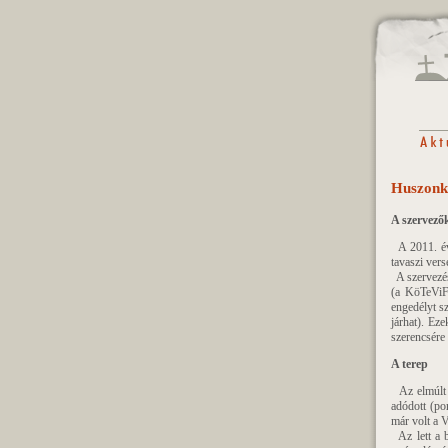
Huszonki
A szervező
A 2011. évi
tavaszi ver
A szervezés
(a KöTeViFe
engedélyt sz
járhat). Ez
szerencsére
A terep
Az elmúlt é
adódott (po
már volt a V
Az lett a b