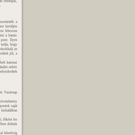
de reméljük,
.
serítették a
zer kerüljön
 ne lehessen
mint a hamis
 pont. Ilyen
 tudja, hogy
írásokkal) az
ödtek jól, a
.
beli katonai
aladni nehéz
helyezkedtek
ott. Vasárnap
mkövetelmény
pontok saját
 kishalálban
, főként les
gében dobtuk
al lehetőség