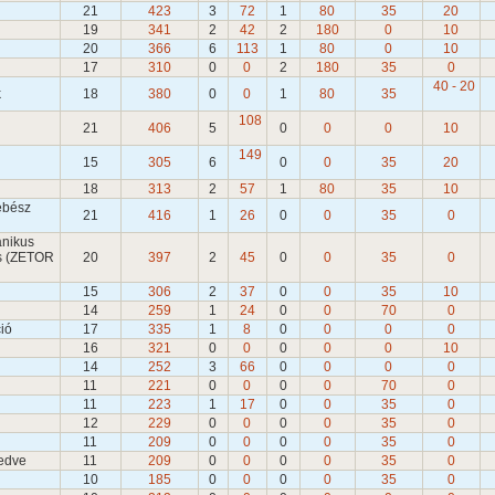
21
423
3
72
1
80
35
20
19
341
2
42
2
180
0
10
20
366
6
113
1
80
0
10
17
310
0
0
2
180
35
0
40 - 20
k
18
380
0
0
1
80
35
108
21
406
5
0
0
0
10
149
l
15
305
6
0
0
35
20
18
313
2
57
1
80
35
10
ebész
21
416
1
26
0
0
35
0
anikus
cs (ZETOR
20
397
2
45
0
0
35
0
15
306
2
37
0
0
35
10
14
259
1
24
0
0
70
0
ció
17
335
1
8
0
0
0
0
16
321
0
0
0
0
0
10
14
252
3
66
0
0
0
0
11
221
0
0
0
0
70
0
k
11
223
1
17
0
0
35
0
12
229
0
0
0
0
35
0
11
209
0
0
0
0
35
0
vedve
11
209
0
0
0
0
35
0
10
185
0
0
0
0
35
0