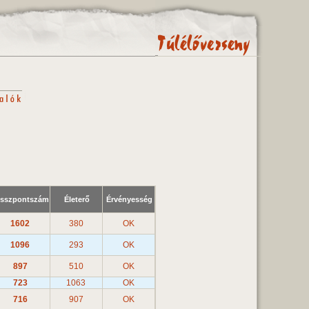
sszpontszám
Életerő
Érvényesség
1602
380
OK
1096
293
OK
897
510
OK
723
1063
OK
716
907
OK