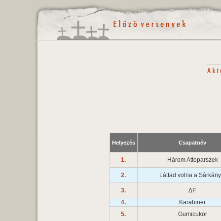
Helyezés
Csapatnév
1.
Három Attoparszek
2.
Láttad volna a Sárkán
3.
ΔF
4.
Karabiner
5.
Gumicukor