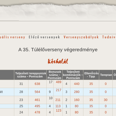
A 35. Túlélőverseny végeredménye
Bonusok
Teljesített
Teljesített tereppontok
Ellenőrzés
száma –
kombinációk –
Tereptan
Ö
száma – Pontszám
- Tipp
Pontszám
Pontszám
17
489
31
638
4
440
35
0
217
yét
28
564
9
3
280
35
0
10
23
461
211
2
160
35
30
25
495
4
113
1
80
35
0
123
24
478
4
1
80
35
0