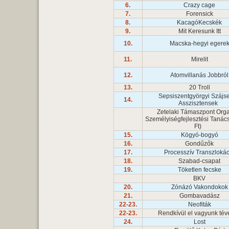
6.
Crazy cage
7.
Forensick
8.
KacagóKecskék
9.
Mit Keresunk Itt
10.
Macska-hegyi egere
11.
Mirelit
12.
Atomvillanás Jobbró
13.
20 Troll
Sepsiszentgyörgyi Szájs
14.
Asszisztensek
Zetelaki Támaszpont Org
Személyiségfejlesztési Taná
Ft)
15.
Kögyó-bogyó
16.
Gondűzők
17.
Processzív Transzloká
18.
Szabad-csapat
19.
Töketlen fecske
BKV
20.
Zónázó Vakondoko
21.
Gombavadász
22-23.
Neofiták
22-23.
Rendkívül el vagyunk té
24.
Lost