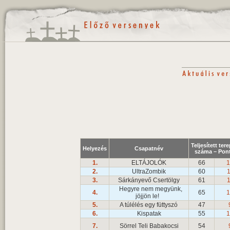
Teljesített te
Helyezés
Csapatnév
száma – Pon
1.
ELTÁJOLÓK
66
1
2.
UltraZombik
60
1
3.
Sárkányevő Csertölgy
61
1
Hegyre nem megyünk,
4.
65
1
jöjjön le!
5.
A túlélés egy füttyszó
47
6.
Kispatak
55
1
7.
Sörrel Teli Babakocsi
54