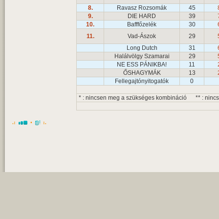
8.
Ravasz Rozsomák
45
9.
DIE HARD
39
10.
Bafffőzelék
30
11.
Vad-Ászok
29
Long Dutch
31
Halálvölgy Szamarai
29
NE ESS PÁNIKBA!
11
ŐSHAGYMÁK
13
Fellegajtónyitogatók
0
* : nincsen meg a szükséges kombináció ** : ninc
.:
•
:.