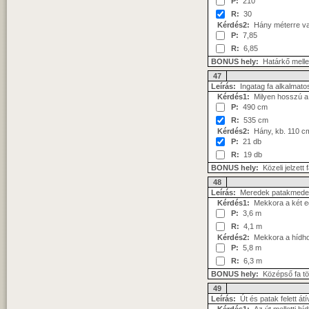
P:
210
R:
30
Kérdés2:
Hány méterre van
P:
7,85
R:
6,85
BONUS hely:
Határkő mellet
47
Leírás:
Ingatag fa alkalmato
Kérdés1:
Milyen hosszú a 
P:
490 cm
R:
535 cm
Kérdés2:
Hány, kb. 110 cm
P:
21 db
R:
19 db
BONUS hely:
Közeli jelzett 
48
Leírás:
Meredek patakmederbe
Kérdés1:
Mekkora a két e
P:
3,6 m
R:
4,1 m
Kérdés2:
Mekkora a hídhoz
P:
5,8 m
R:
6,3 m
BONUS hely:
Középső fa t
49
Leírás:
Út és patak felett átí