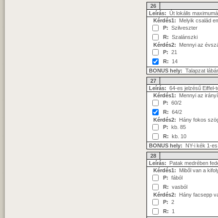
26
Leírás:
Út lokális maximumá
Kérdés1:
Melyik család em
P:
Szilveszter
R:
Szalánszki
Kérdés2:
Mennyi az évszá
P:
21
R:
14
BONUS hely:
Talapzat lábán
27
Leírás:
64-es jelzésű Eiffel-
Kérdés1:
Mennyi az irányí
P:
60/2
R:
64/2
Kérdés2:
Hány fokos szöge
P:
kb. 85
R:
kb. 10
BONUS hely:
NY-i kék 1-es a
28
Leírás:
Patak medrében fedet
Kérdés1:
Miből van a kifol
P:
fából
R:
vasból
Kérdés2:
Hány facsepp van
P:
2
R:
1