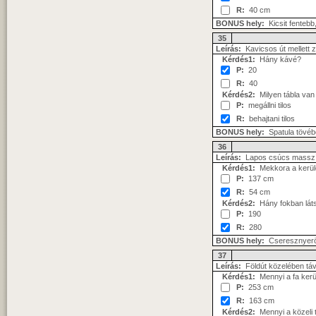
R:
40 cm
BONUS hely:
Kicsit fentebb
35
Leírás:
Kavicsos út mellett z
Kérdés1:
Hány kávé?
P:
20
R:
40
Kérdés2:
Milyen tábla va
P:
megállni tilos
R:
behajtani tilos
BONUS hely:
Spatula tövéb
36
Leírás:
Lapos csúcs masszív
Kérdés1:
Mekkora a kerül
P:
137 cm
R:
54 cm
Kérdés2:
Hány fokban láts
P:
190
R:
280
BONUS hely:
Cseresznyer
37
Leírás:
Földút közelében táv
Kérdés1:
Mennyi a fa ker
P:
253 cm
R:
163 cm
Kérdés2:
Mennyi a közeli 