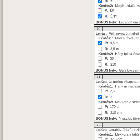
R:
É
Kérdés2:
Melyik oldalán va
P:
ÉK
R:
ÉNY
BONUS hely:
Levágott vasta
70
Leírás:
Felhagyott út mellet
Kérdés1:
Milyen távol van 
P:
4,5 m
R:
3,5 m
Kérdés2:
Hány fokra látszi
P:
30
R:
210
BONUS hely:
Gúla D-i sark
71
Leírás:
Út mellett elhagyatot
Kérdés1:
Hány m magasan á
P:
2,5
R:
3
Kérdés2:
Mekkora a széle
P:
170 cm
R:
210 cm
BONUS hely:
Y oszlop töv
72
Leírás:
Utcanévtábla faoszl
Kérdés1:
Mekkora a tábla 
P:
37,5 cm