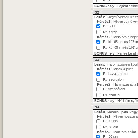
R:
2 m
BONUS hely:
Bejárat szikl
32
Leírás:
Megművelt terület szé
Kérdés1:
Milyen színű volt 
P:
zöld
R:
sárga
Kérdés2:
Mekkora a bejára
P:
kb. 65 cm és 107 
R:
kb. 85 cm és 107 
BONUS hely:
Fentre került 
33
Leírás:
Háromszögletű kőtal
Kérdés1:
Minek a jele?
P:
hazaszeretet
R:
szorgalom
Kérdés2:
Hány század a fel
P:
tizenhárom
R:
tizenkét
BONUS hely:
NY-i fém nyúlv
34
Leírás:
Meredek patakvölgyb
Kérdés1:
Milyen hosszú a 
P:
73 cm
R:
83 cm
Kérdés2:
Mekkora a fém ki
P:
30 cm