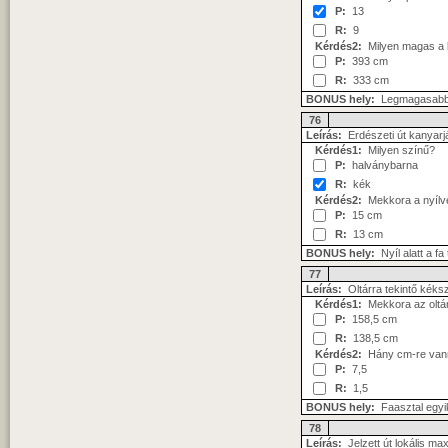
P:
13
R:
9
Kérdés2:
Milyen magas a 
P:
393 cm
R:
333 cm
BONUS hely:
Legmagasabb 
76
Leírás:
Erdészeti út kanyarjáb
Kérdés1:
Milyen színű?
P:
halványbarna
R:
kék
Kérdés2:
Mekkora a nyílv
P:
15 cm
R:
13 cm
BONUS hely:
Nyíl alatt a fa
77
Leírás:
Oltárra tekintő kék
Kérdés1:
Mekkora az oltár
P:
158,5 cm
R:
138,5 cm
Kérdés2:
Hány cm-re vann
P:
7,5
R:
1,5
BONUS hely:
Faasztal egyik
78
Leírás:
Jelzett út lokális m