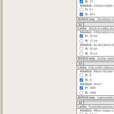
R:
17
Kérdés2:
A kocka melyik 
P:
K-i
R:
NY-i
BONUS hely:
Zászlótartó r
12
Leírás:
Jelzett út mellett, les
Kérdés1:
A felső jelzés kö
P:
14 cm
R:
17 cm
Kérdés2:
Az alsó jelzés k
P:
20 cm
R:
25 cm
BONUS hely:
Oszlop reped
13
Leírás:
Falu szélén kőkeres
Kérdés1:
Milyen irányban v
P:
É
R:
D
Kérdés2:
Anno?
P:
1806
R:
1860
BONUS hely:
Legközelebbi v
14
Leírás:
Domboldal akácbokro
Kérdés1:
Milyen magas a 