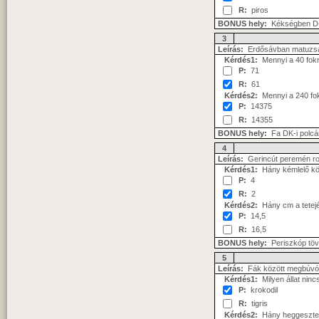
R:
piros
BONUS hely:
Kékségben D-
3
Leírás:
Erdősávban matuzs
Kérdés1:
Mennyi a 40 fokr
P:
71
R:
61
Kérdés2:
Mennyi a 240 fok
P:
14375
R:
14355
BONUS hely:
Fa DK-i polcá
4
Leírás:
Gerincút peremén r
Kérdés1:
Hány kémlelő kö
P:
4
R:
2
Kérdés2:
Hány cm a tetejé
P:
14,5
R:
16,5
BONUS hely:
Periszkóp tö
5
Leírás:
Fák között megbúvó 
Kérdés1:
Milyen állat nin
P:
krokodil
R:
tigris
Kérdés2:
Hány heggesztett