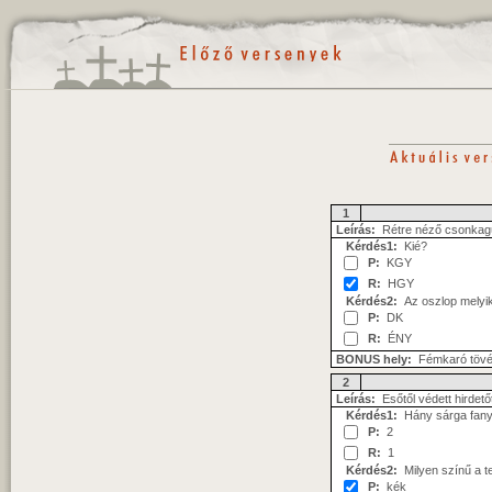
1
Leírás:
Rétre néző csonkagúl
Kérdés1:
Kié?
P:
KGY
R:
HGY
Kérdés2:
Az oszlop melyi
P:
DK
R:
ÉNY
BONUS hely:
Fémkaró töv
2
Leírás:
Esőtől védett hirdető
Kérdés1:
Hány sárga fanyíl
P:
2
R:
1
Kérdés2:
Milyen színű a te
P:
kék