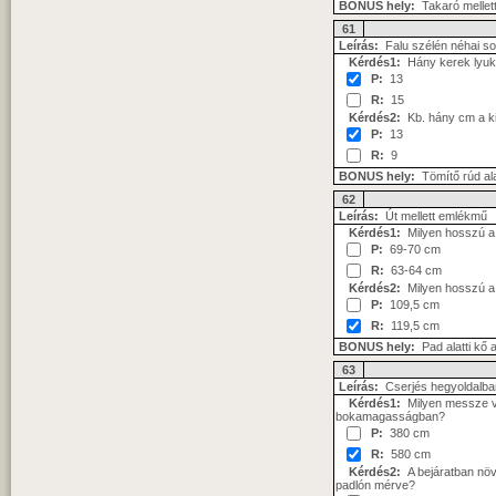
BONUS hely:
Takaró mellett 
61
Leírás:
Falu szélén néhai s
Kérdés1:
Hány kerek lyuk
P:
13
R:
15
Kérdés2:
Kb. hány cm a ki
P:
13
R:
9
BONUS hely:
Tömítő rúd ala
62
Leírás:
Út mellett emlékmű
Kérdés1:
Milyen hosszú a 
P:
69-70 cm
R:
63-64 cm
Kérdés2:
Milyen hosszú a p
P:
109,5 cm
R:
119,5 cm
BONUS hely:
Pad alatti kő a
63
Leírás:
Cserjés hegyoldalba
Kérdés1:
Milyen messze van
bokamagasságban?
P:
380 cm
R:
580 cm
Kérdés2:
A bejáratban növő
padlón mérve?