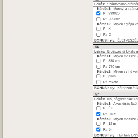
Leírás:
Szántóföldön drótnél
Kérdés1:
Mennyi a száma
P:
999020
R:
999002
Kérdés2:
Milyen égtájra v
P:
K
R:
D
BONUS hely:
ÉLETVESZÉLY
56
Leírás:
Erdészeti út lokális
Kérdés1:
Milyen messze va
P:
880 cm
R:
780 cm
Kérdés2:
Milyen színű volt
P:
piros
R:
fekete
BONUS hely:
Kérdezett fa lá
57
Leírás:
Kis, négyzet alakú a
Kérdés1:
A vaslétrás fától
P:
ÉK
R:
DNY
Kérdés2:
Milyen messze va
P:
12 m
R:
6 m
BONUS hely:
Hűlt hely DNY-