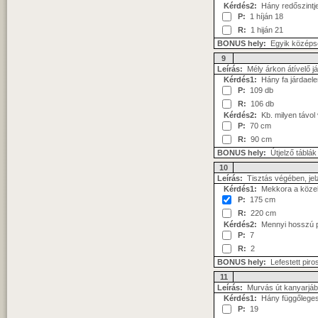
Kérdés2:
Hány redőszintje
P:
1 híján 18
R:
1 hiján 21
BONUS hely:
Egyik középső 
9
Leírás:
Mély árkon átívelő j
Kérdés1:
Hány fa járdaelem
P:
109 db
R:
106 db
Kérdés2:
Kb. milyen távol
P:
70 cm
R:
90 cm
BONUS hely:
Útjelző táblák
10
Leírás:
Tisztás végében, jelz
Kérdés1:
Mekkora a közele
P:
175 cm
R:
220 cm
Kérdés2:
Mennyi hosszú pi
P:
7
R:
2
BONUS hely:
Lefestett piros
11
Leírás:
Murvás út kanyarjá
Kérdés1:
Hány függőleges té
P:
19