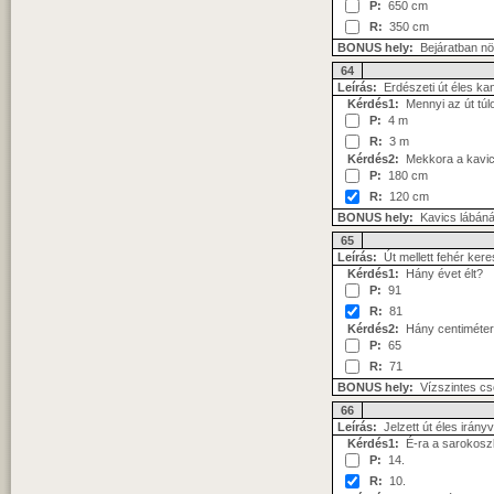
P:
650 cm
R:
350 cm
BONUS hely:
Bejáratban nö
64
Leírás:
Erdészeti út éles kan
Kérdés1:
Mennyi az út túl
P:
4 m
R:
3 m
Kérdés2:
Mekkora a kavics
P:
180 cm
R:
120 cm
BONUS hely:
Kavics lábánál
65
Leírás:
Út mellett fehér kere
Kérdés1:
Hány évet élt?
P:
91
R:
81
Kérdés2:
Hány centiméter
P:
65
R:
71
BONUS hely:
Vízszintes c
66
Leírás:
Jelzett út éles irány
Kérdés1:
É-ra a sarokoszlo
P:
14.
R:
10.