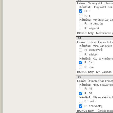
Leírás:
Ösvénytől kb. 2m-re
Kérdés1:
Hány oldalú soks
P:
3
R:
5
Kérdés2:
Milyen jel van a 
P:
háromszög
R:
négyzet
BONUS hely:
Melleti fa wc-
24
Leírás:
Erdészeti út mellett 
Kérdés1:
Miből van a tető 
P:
zsindelyből
R:
nádból
Kérdés2:
Kb. hány méteres
P:
5 m
R:
7 m
BONUS hely:
NY-i vájúban
25
Leírás:
Út mellett ház komoly
Kérdés1:
Hány csavarfej lá
P:
48
R:
54
Kérdés2:
Milyen alakú lyuk
P:
puska
R:
szarvasfej
BONUS hely:
Tűzrakó mellet