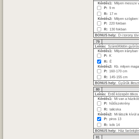
Kérdés1:
Milyen messze v
P:
9 m
R:
17 m
Kérdés2:
Milyen szögben lá
P:
220 fokban
R:
130 fokban
BONUS hely:
D-i torony tö
79
Leírás:
Szántóföldön gyűrűs
Kérdés1:
Milyen irányban 
P:
K
R:
É
Kérdés2:
Kb. milyen magas
P:
160-170 cm
R:
145-155 cm
BONUS hely:
Gyűrűk illeszt
80
Leírás:
Erdő közepén titkos 
Kérdés1:
Mi van a házikó
P:
hűtőszekrény
R:
talicska
Kérdés2:
Mi látszik kívül a
P:
piros 13
R:
kék 14
BONUS hely:
Ház farönkjén
81