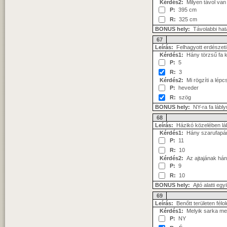
Kérdés2:
Milyen távol van 
P:
395 cm
R:
325 cm
BONUS hely:
Távolabbi hat
67
Leírás:
Felhagyott erdészeti 
Kérdés1:
Hány törzsű fa k
P:
5
R:
3
Kérdés2:
Mi rögzíti a lépc
P:
heveder
R:
szög
BONUS hely:
NY-ra fa lábl
68
Leírás:
Házikó közelében láb
Kérdés1:
Hány szarufapár 
P:
11
R:
10
Kérdés2:
Az ajtajának hány
P:
9
R:
10
BONUS hely:
Ajtó alatti egy
69
Leírás:
Benőtt területen félo
Kérdés1:
Melyik sarka mell
P:
NY