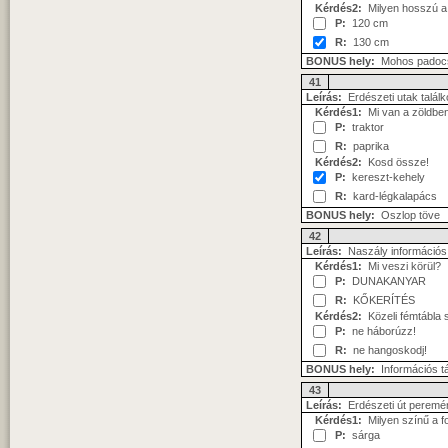
Kérdés2:
Milyen hosszú a 
P:
120 cm
R:
130 cm
BONUS hely:
Mohos padocs
41
Leírás:
Erdészeti utak találk
Kérdés1:
Mi van a zöldbe
P:
traktor
R:
paprika
Kérdés2:
Kosd össze!
P:
kereszt-kehely
R:
kard-légkalapács
BONUS hely:
Oszlop töve
42
Leírás:
Naszály információs 
Kérdés1:
Mi veszi körül?
P:
DUNAKANYAR
R:
KŐKERÍTÉS
Kérdés2:
Közeli fémtábla s
P:
ne háborúzz!
R:
ne hangoskodj!
BONUS hely:
Információs t
43
Leírás:
Erdészeti út peremén 
Kérdés1:
Milyen színű a fo
P:
sárga