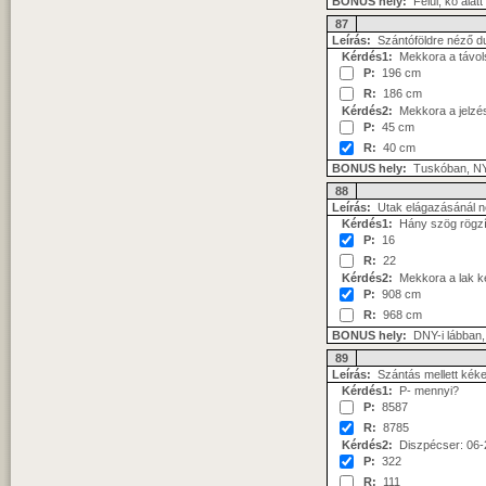
BONUS hely:
Felül, kő alatt
87
Leírás:
Szántóföldre néző dup
Kérdés1:
Mekkora a távols
P:
196 cm
R:
186 cm
Kérdés2:
Mekkora a jelzés
P:
45 cm
R:
40 cm
BONUS hely:
Tuskóban, NY
88
Leírás:
Utak elágazásánál n
Kérdés1:
Hány szög rögzíti
P:
16
R:
22
Kérdés2:
Mekkora a lak k
P:
908 cm
R:
968 cm
BONUS hely:
DNY-i lábban,
89
Leírás:
Szántás mellett kékes
Kérdés1:
P- mennyi?
P:
8587
R:
8785
Kérdés2:
Diszpécser: 06-
P:
322
R:
111