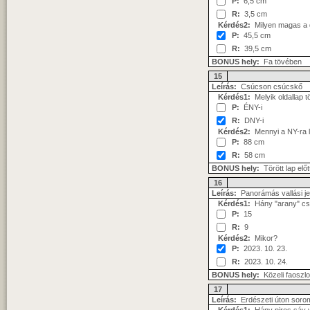
P:
6,5 cm
R:
3,5 cm
Kérdés2:
Milyen magas a 
P:
45,5 cm
R:
39,5 cm
BONUS hely:
Fa tövében
15
Leírás:
Csúcson csúcskő
Kérdés1:
Melyik oldallap t
P:
ÉNY-i
R:
DNY-i
Kérdés2:
Mennyi a NY-ra l
P:
88 cm
R:
58 cm
BONUS hely:
Törött lap előt
16
Leírás:
Panorámás vallási je
Kérdés1:
Hány "arany" csa
P:
15
R:
9
Kérdés2:
Mikor?
P:
2023. 10. 23.
R:
2023. 10. 24.
BONUS hely:
Közeli faoszl
17
Leírás:
Erdészeti úton soro