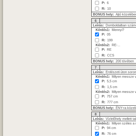
P:
6
R:
10
BONUS hely:
Ajtó közelében
6
Leírás:
Domboldalban számos
Kérdés1:
Mennyi?
P:
05
R:
199
Kérdés2:
RE-...
P:
RE
R:
CCS
BONUS hely:
200 tövében
7
Leírás:
Erdészeti úton soro
Kérdés1:
Milyen messze v
P:
5,5 cm
R:
1,5 cm
Kérdés2:
Milyen messze va
P:
757 cm
R:
777 cm
BONUS hely:
ÉNY-ra közeli
8
Leírás:
Vízlelőhely mellett t
Kérdés1:
Milyen széles a 
P:
94 cm
R:
76 cm