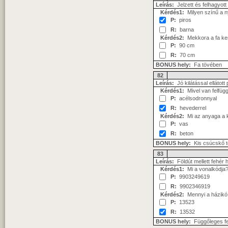
Leírás:
Jelzett és felhagyott ú
Kérdés1:
Milyen színű a n
P:
piros
R:
barna
Kérdés2:
Mekkora a fa ker
P:
90 cm
R:
70 cm
BONUS hely:
Fa tövében
82
Leírás:
Jó kilátással ellátott
Kérdés1:
Mivel van felfüg
P:
acélsodronnyal
R:
hevederrel
Kérdés2:
Mi az anyaga a k
P:
vas
R:
beton
BONUS hely:
Kis csúcskő t
83
Leírás:
Földút mellett fehér
Kérdés1:
Mi a vonalkódja
P:
9903249619
R:
9902346919
Kérdés2:
Mennyi a házik
P:
13523
R:
13532
BONUS hely:
Függőleges fek