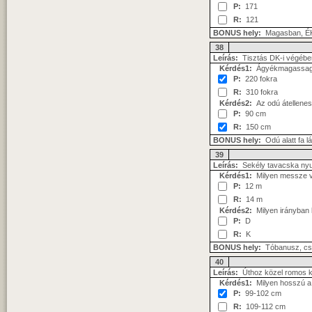
P:
171
R:
121
BONUS hely:
Magasban, ÉK
38
Leírás:
Tisztás DK-i végébe
Kérdés1:
Ágyékmagassagú, 
P:
220 fokra
R:
310 fokra
Kérdés2:
Az odú átellenes 
P:
90 cm
R:
150 cm
BONUS hely:
Odú alatt fa l
39
Leírás:
Sekély tavacska nyu
Kérdés1:
Milyen messze va
P:
12 m
R:
14 m
Kérdés2:
Milyen irányban l
P:
D
R:
K
BONUS hely:
Tóbanusz, cs
40
Leírás:
Úthoz közel romos 
Kérdés1:
Milyen hosszú a 
P:
99-102 cm
R:
109-112 cm