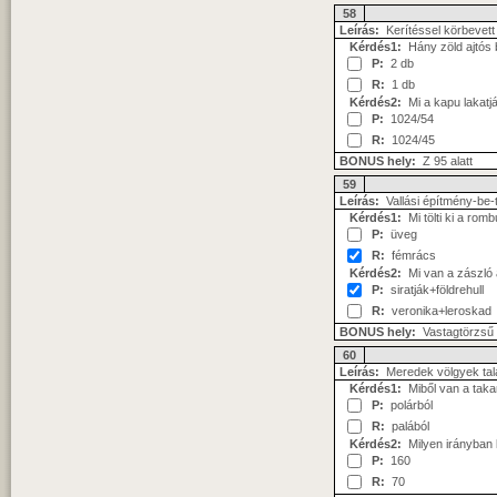
58
Leírás:
Kerítéssel körbevett 
Kérdés1:
Hány zöld ajtós b
P:
2 db
R:
1 db
Kérdés2:
Mi a kapu lakat
P:
1024/54
R:
1024/45
BONUS hely:
Z 95 alatt
59
Leírás:
Vallási építmény-be-
Kérdés1:
Mi tölti ki a rom
P:
üveg
R:
fémrács
Kérdés2:
Mi van a zászló a
P:
siratják+földrehull
R:
veronika+leroskad
BONUS hely:
Vastagtörzsű 
60
Leírás:
Meredek völgyek talál
Kérdés1:
Miből van a taka
P:
polárból
R:
palából
Kérdés2:
Milyen irányban l
P:
160
R:
70