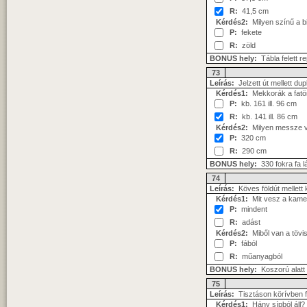
R:
41,5 cm
Kérdés2:
Milyen színű a bi
P:
fekete
R:
zöld
BONUS hely:
Tábla felett 
73
Leírás:
Jelzett út mellett du
Kérdés1:
Mekkorák a fatö
P:
kb. 161 ill. 96 cm
R:
kb. 141 ill. 86 cm
Kérdés2:
Milyen messze va
P:
320 cm
R:
290 cm
BONUS hely:
330 fokra fa 
74
Leírás:
Köves földút mellett 
Kérdés1:
Mit vesz a kame
P:
mindent
R:
adást
Kérdés2:
Miből van a tövi
P:
fából
R:
műanyagból
BONUS hely:
Koszorú alatt 
75
Leírás:
Tisztáson körívben 
Kérdés1:
Hány sípból áll?