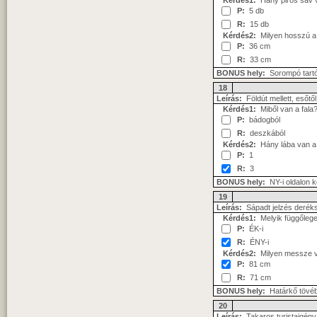
Kérdés1:
Hány piros sáv 
P:
5 db
R:
15 db
Kérdés2:
Milyen hosszú a 
P:
36 cm
R:
33 cm
BONUS hely:
Sorompó tartó
18
Leírás:
Földút mellett, esőtő
Kérdés1:
Miből van a fala
P:
bádogból
R:
deszkából
Kérdés2:
Hány lába van a
P:
1
R:
3
BONUS hely:
NY-i oldalon kő
19
Leírás:
Sápadt jelzés derék
Kérdés1:
Melyik függőleges
P:
ÉK-i
R:
ÉNY-i
Kérdés2:
Milyen messze va
P:
81 cm
R:
71 cm
BONUS hely:
Határkő tövé
20
Leírás:
Takaros turistaigény 