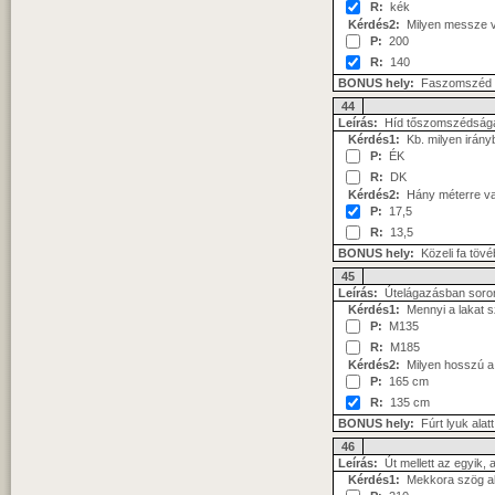
R:
kék
Kérdés2:
Milyen messze va
P:
200
R:
140
BONUS hely:
Faszomszéd 
44
Leírás:
Híd tőszomszédságába
Kérdés1:
Kb. milyen irány
P:
ÉK
R:
DK
Kérdés2:
Hány méterre van 
P:
17,5
R:
13,5
BONUS hely:
Közeli fa töv
45
Leírás:
Útelágazásban sor
Kérdés1:
Mennyi a lakat 
P:
M135
R:
M185
Kérdés2:
Milyen hosszú a s
P:
165 cm
R:
135 cm
BONUS hely:
Fúrt lyuk alatt
46
Leírás:
Út mellett az egyik, 
Kérdés1:
Mekkora szög alat