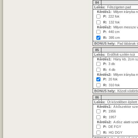
84
Leírás:
Félszigeten pad
Kérdés1:
Milyen irányba n
P:
222 fok
R:
132 fok
Kérdés2:
Milyen messze van
P:
440 cm
R:
395 cm
BONUS hely:
Pad lábának t
85
Leírás:
Erdőfolt szélén kút
Kérdés1:
Hány kb. 2cm szé
P:
3 db
R:
4 db
Kérdés2:
Milyen irányba m
P:
20 fok
R:
310 fok
BONUS hely:
Közeli vödörb
86
Leírás:
Út közelében épített 
Kérdés1:
A kőszektor szeri
P:
1956
R:
1957
Kérdés2:
A dísz alatti szek
P:
DE FGY
R:
HG DGY