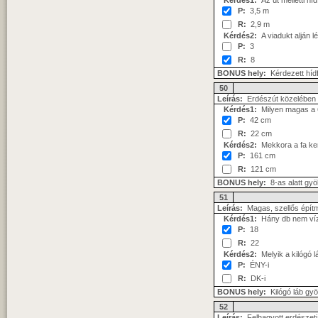
Kérdés1:
Az út melletti h
P:
3,5 m
R:
2,9 m
Kérdés2:
A viadukt alján l
P:
3
R:
8
BONUS hely:
Kérdezett híd
50
Leírás:
Erdészút közelében k
Kérdés1:
Milyen magas a 68
P:
42 cm
R:
22 cm
Kérdés2:
Mekkora a fa ke
P:
161 cm
R:
121 cm
BONUS hely:
8-as alatt gyö
51
Leírás:
Magas, szellős építmé
Kérdés1:
Hány db nem vízs
P:
18
R:
22
Kérdés2:
Melyik a kilógó l
P:
ÉNY-i
R:
DK-i
BONUS hely:
Kilógó láb gy
52
Leírás:
Felhagyott erdészeti 