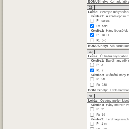
BONUS hely:
Korhadt fatör
29
Leírás:
Szomjas mélyedésbe
Kérdés1:
A sziklalépcső me
P:
sárga
R:
zöld
Kérdés2:
Hány lépcsőfok v
P:
10-11
R:
5-6
BONUS hely:
Álló, ferde ko
30
Leírás:
Út hajtűkanyarjában t
Kérdés1:
Balról hanyadik 
P:
3.
R:
2.
Kérdés2:
A táblától hány 
P:
50
R:
230
BONUS hely:
Tábla hátában
31
Leírás:
Ösvény mellett kiseb
Kérdés1:
Hány méterre va
P:
31
R:
19
Kérdés2:
Térdmagasságban 
P:
1 m