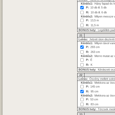
Kérdés1:
Hány fapad és hán
P:
10 db ill. 5 db
R:
10 db ill. 6 db
Kérdés2:
Milyen messze v
P:
13,5 m
R:
11,5 m
BONUS hely:
Legdélibb pad
21
Leírás:
Jelzett úton diszkrét
Kérdés1:
Milyen távol van
P:
293 cm
R:
263 cm
Kérdés2:
Merre mutat az os
P:
É
R:
K
BONUS hely:
Kérdezett osz
22
Leírás:
Ösvény mellett soktö
Kérdés1:
Mekkora az össze
P:
145 cm
R:
95 cm
Kérdés2:
Mekkora az ösvén
P:
53 cm
R:
83 cm
BONUS hely:
Törzsek mede
23