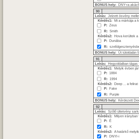
BONUS hely:
DNY-ra akácf
90
Leírás:
Jelzett ösvény mellet
Kérdés1:
Mi a márkája a 
P:
Zeus
R:
Smith
Kérdés2:
Hova kerültek a
P:
Dunába
R:
szelídgesztenyésb
BONUS hely:
Út túloldalán f
91
Leírás:
Hegyoldalban tágas 
Kérdés1:
Melyik évben já
P:
1884
R:
1994
Kérdés2:
Deep ... a felira
P:
Fake
R:
Purple
BONUS hely:
Kérdezett Deep
92
Leírás:
Szőlő ültetvény sark
Kérdés1:
Milyen irányban 
P:
É
R:
K
Kérdés2:
A határkő melyik 
P:
DNYI-i