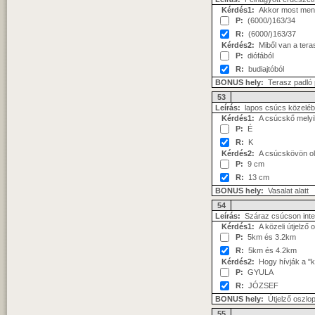
Kérdés1:
Akkor most men
P:
(6000/)163/34
R:
(6000/)163/37
Kérdés2:
Miből van a teras
P:
diófából
R:
budiajtóból
BONUS hely:
Terasz padló p
53
Leírás:
lapos csúcs közeléb
Kérdés1:
A csúcskő melyik 
P:
É
R:
K
Kérdés2:
A csúcskövön old
P:
9 cm
R:
13 cm
BONUS hely:
Vasalat alatt
54
Leírás:
Száraz csúcson inter
Kérdés1:
A közeli útjelző
P:
5km és 3.2km
R:
5km és 4.2km
Kérdés2:
Hogy hívják a "
P:
GYULA
R:
JÓZSEF
BONUS hely:
Útjelző oszlop 
55