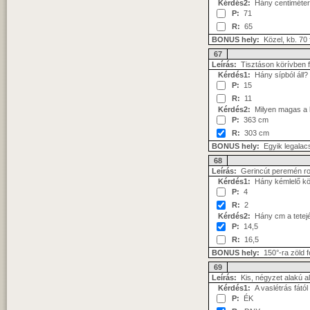
Kérdés2:
Hány centiméter
P:
71
R:
65
BONUS hely:
Közel, kb. 70 
67
Leírás:
Tisztáson körívben 
Kérdés1:
Hány sípból áll?
P:
15
R:
11
Kérdés2:
Milyen magas a 
P:
363 cm
R:
303 cm
BONUS hely:
Egyik legalac
68
Leírás:
Gerincút peremén r
Kérdés1:
Hány kémlelő kö
P:
4
R:
2
Kérdés2:
Hány cm a tetejé
P:
14,5
R:
16,5
BONUS hely:
150°-ra zöld 
69
Leírás:
Kis, négyzet alakú a
Kérdés1:
A vaslétrás fától
P:
ÉK