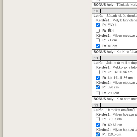
BONUS hely:
Túloldalt, korl
90
Leírás:
Sápadt jelzés derék
Kérdés1:
Melyik függőleges
P:
ÉNY-i
R:
ÉK-i
Kérdés2:
Milyen messze va
P:
71 cm
R:
81 cm
BONUS hely:
Kb. K-re faba
91
Leírás:
Jelzett út mellett du
Kérdés1:
Mekkorák a fatö
P:
kb. 161 ill. 96 cm
R:
kb. 141 ill. 86 cm
Kérdés2:
Milyen messze va
P:
320 cm
R:
290 cm
BONUS hely:
K-re nem mes
92
Leírás:
Út mellett emlékmű
Kérdés1:
Milyen hosszú a 
P:
66-67 cm
R:
60-61 cm
Kérdés2:
Milyen hosszú a p
P:
119,5 cm