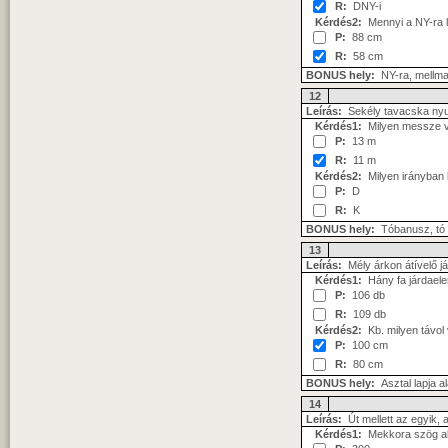
R:
DNY-i
Kérdés2:
Mennyi a NY-ra l
P:
88 cm
R:
58 cm
BONUS hely:
NY-ra, mellma
12
Leírás:
Sekély tavacska nyu
Kérdés1:
Milyen messze va
P:
13 m
R:
11 m
Kérdés2:
Milyen irányban l
P:
D
R:
K
BONUS hely:
Tóbanusz, tó 
13
Leírás:
Mély árkon átívelő j
Kérdés1:
Hány fa járdaelem
P:
106 db
R:
109 db
Kérdés2:
Kb. milyen távol
P:
100 cm
R:
80 cm
BONUS hely:
Asztal lapja al
14
Leírás:
Út mellett az egyik, 
Kérdés1:
Mekkora szög alat