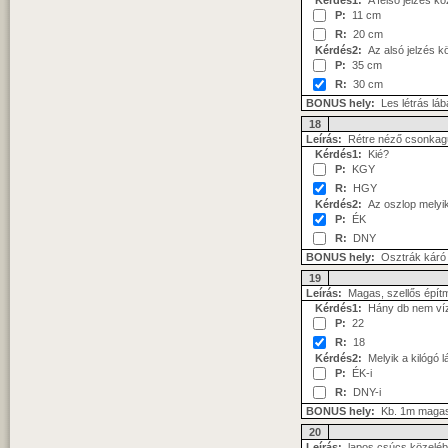
Kérdés1:
A felső jelzés kö
P:
11 cm
R:
20 cm
Kérdés2:
Az alsó jelzés k
P:
35 cm
R:
30 cm
BONUS hely:
Les létrás láb
18
Leírás:
Rétre néző csonkagúl
Kérdés1:
Kié?
P:
KGY
R:
HGY
Kérdés2:
Az oszlop melyi
P:
ÉK
R:
DNY
BONUS hely:
Osztrák káró
19
Leírás:
Magas, szellős építmé
Kérdés1:
Hány db nem vízs
P:
22
R:
18
Kérdés2:
Melyik a kilógó l
P:
ÉK-i
R:
DNY-i
BONUS hely:
Kb. 1m magas
20
Leírás:
lapos csúcs közeléb