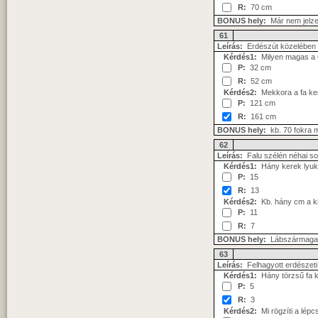
R:
70 cm
BONUS hely:
Már nem jelzet
61
Leírás:
Erdészút közelében k
Kérdés1:
Milyen magas a 68
P:
32 cm
R:
52 cm
Kérdés2:
Mekkora a fa ke
P:
121 cm
R:
161 cm
BONUS hely:
kb. 70 fokra m
62
Leírás:
Falu szélén néhai s
Kérdés1:
Hány kerek lyuk
P:
15
R:
13
Kérdés2:
Kb. hány cm a ki
P:
11
R:
7
BONUS hely:
Lábszármagas
63
Leírás:
Felhagyott erdészeti 
Kérdés1:
Hány törzsű fa k
P:
5
R:
3
Kérdés2:
Mi rögzíti a lépc