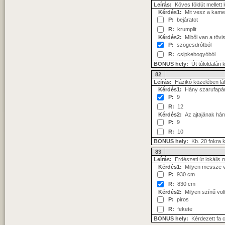
Leírás:
Köves földút mellett 
Kérdés1:
Mit vesz a kame
P:
bejáratot
R:
krumplit
Kérdés2:
Miből van a tövi
P:
szögesdrótból
R:
csipkebogyóból
BONUS hely:
Út túloldalán 
82
Leírás:
Házikó közelében láb
Kérdés1:
Hány szarufapár 
P:
9
R:
12
Kérdés2:
Az ajtajának hány
P:
9
R:
10
BONUS hely:
Kb. 20 fokra ki
83
Leírás:
Erdészeti út lokális
Kérdés1:
Milyen messze va
P:
930 cm
R:
830 cm
Kérdés2:
Milyen színű volt
P:
piros
R:
fekete
BONUS hely:
Kérdezett fa 