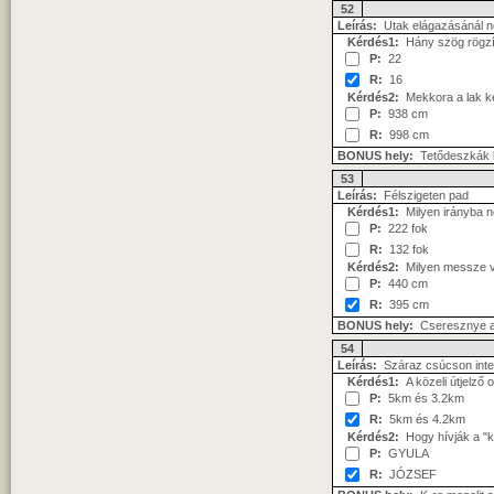
52
Leírás:
Utak elágazásánál n
Kérdés1:
Hány szög rögzíti
P:
22
R:
16
Kérdés2:
Mekkora a lak k
P:
938 cm
R:
998 cm
BONUS hely:
Tetődeszkák k
53
Leírás:
Félszigeten pad
Kérdés1:
Milyen irányba n
P:
222 fok
R:
132 fok
Kérdés2:
Milyen messze van
P:
440 cm
R:
395 cm
BONUS hely:
Cseresznye al
54
Leírás:
Száraz csúcson inter
Kérdés1:
A közeli útjelző
P:
5km és 3.2km
R:
5km és 4.2km
Kérdés2:
Hogy hívják a "
P:
GYULA
R:
JÓZSEF