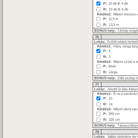
P:
10 db ill. 5 db
R:
10 db ill. 6 db
Kérdés2:
Milyen messze v
P:
11,5 m
R:
13,5 m
BONUS hely:
Térkép mögöt
76
Leírás:
Esőtől védett hirdető
Kérdés1:
Hány sárga fanyíl
P:
4
R:
3
Kérdés2:
Milyen színű a te
P:
fehér
R:
sárga
BONUS hely:
Zöld oszlop me
77
Leírás:
Jelzett út éles irány
Kérdés1:
É-ra a sarokoszlo
P:
10.
R:
14.
Kérdés2:
Milyen távol van 
P:
395 cm
R:
325 cm
BONUS hely:
Támasztókaró
78
Leírás:
Vallási építmény-be-