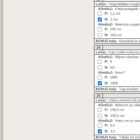
Leírás:
Hegyoldalban megbúv
Kérdés1:
A legvastagabb 4 
P:
1,1 m2
R:
1 m2
Kérdés2:
Mekkora a legörbü
P:
235 cm
R:
160 cm
BONUS hely:
Könyökfa és b
24
Leírás:
Falu szélén kőkeres
Kérdés1:
Milyen irányban v
P:
K
R:
NY
Kérdés2:
Anno?
P:
1860
R:
1806
BONUS hely:
Tuja tövében
25
Leírás:
Oltárra tekintő kék
Kérdés1:
Mekkora az oltár
P:
138,5 cm
R:
158,5 cm
Kérdés2:
Hány cm-re vann
P:
5,5
R:
3,5
BONUS hely:
Táblás kő eső