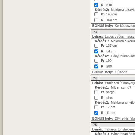
R:
5 m
Kérdés2:
Mekkora a kavics
P:
140 cm
R:
160 cm
BONUS hely:
Kerítésoszlop
73
Leírás:
Lapos csúcs masszív
Kérdés1:
Mekkora a kerül
P:
137 cm
R:
54 cm
Kérdés2:
Hány fokban láts
P:
190
R:
280
BONUS hely:
Gúlában
74
Leírás:
Erdészeti út kanyarjáb
Kérdés1:
Milyen színű?
P:
sárga
R:
piros
Kérdés2:
Mekkora a nyílv
P:
17 cm
R:
11 cm
BONUS hely:
DK-re kis faku
75
Leírás:
Takaros turistaigény 
Kérdés1:
Hány fapad és hán