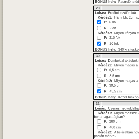
BONUS hely:
Fatároló tetőd
29
Leírás:
Erdőfolt szélén kút
Kérdés1:
Hány kb. 2cm szé
P:
6 db
R:
2 db
Kérdés2:
Milyen irányba m
P:
310 fok
R:
20 fok
BONUS hely:
340°-ra tusk
30
Leírás:
Domboldal akácbokro
Kérdés1:
Milyen magas a 
P:
6,5 cm
R:
3,5 cm
Kérdés2:
Milyen magas a 
P:
39,5 cm
R:
45,5 cm
BONUS hely:
Közeli tuskób
31
Leírás:
Cserjés hegyoldalba
Kérdés1:
Milyen messze van
bokamagasságban?
P:
280 cm
R:
480 cm
Kérdés2:
A bejáratban növő
padlón mérve?