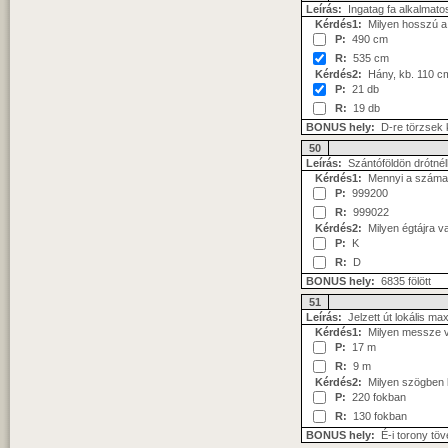
Leírás:
Ingatag fa alkalmato
Kérdés1:
Milyen hosszú a 
P:
490 cm
R:
535 cm
Kérdés2:
Hány, kb. 110 cm
P:
21 db
R:
19 db
BONUS hely:
D-re törzsek
50
Leírás:
Szántóföldön drótnél
Kérdés1:
Mennyi a száma
P:
999200
R:
999022
Kérdés2:
Milyen égtájra v
P:
K
R:
D
BONUS hely:
6835 fölött
51
Leírás:
Jelzett út lokális m
Kérdés1:
Milyen messze v
P:
17 m
R:
9 m
Kérdés2:
Milyen szögben lá
P:
220 fokban
R:
130 fokban
BONUS hely:
É-i torony tö