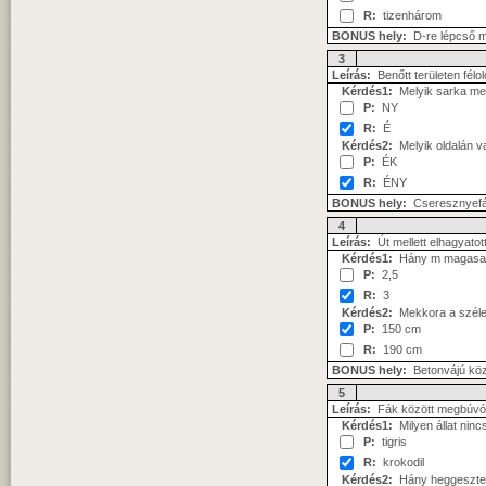
R:
tizenhárom
BONUS hely:
D-re lépcső me
3
Leírás:
Benőtt területen félo
Kérdés1:
Melyik sarka mell
P:
NY
R:
É
Kérdés2:
Melyik oldalán va
P:
ÉK
R:
ÉNY
BONUS hely:
Cseresznyefáva
4
Leírás:
Út mellett elhagyatot
Kérdés1:
Hány m magasan á
P:
2,5
R:
3
Kérdés2:
Mekkora a széle
P:
150 cm
R:
190 cm
BONUS hely:
Betonvájú kö
5
Leírás:
Fák között megbúvó 
Kérdés1:
Milyen állat nin
P:
tigris
R:
krokodil
Kérdés2:
Hány heggesztett