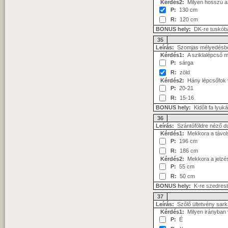
Kérdés2:
Milyen hosszú a 
P:
130 cm
R:
120 cm
BONUS hely:
DK-re tuskób
35
Leírás:
Szomjas mélyedésbe
Kérdés1:
A sziklalépcső me
P:
sárga
R:
zöld
Kérdés2:
Hány lépcsőfok v
P:
20-21
R:
15-16
BONUS hely:
Kidőlt fa lyu
36
Leírás:
Szántóföldre néző dup
Kérdés1:
Mekkora a távols
P:
196 cm
R:
186 cm
Kérdés2:
Mekkora a jelzés
P:
55 cm
R:
50 cm
BONUS hely:
K-re szedres
37
Leírás:
Szőlő ültetvény sark
Kérdés1:
Milyen irányban 
P:
É