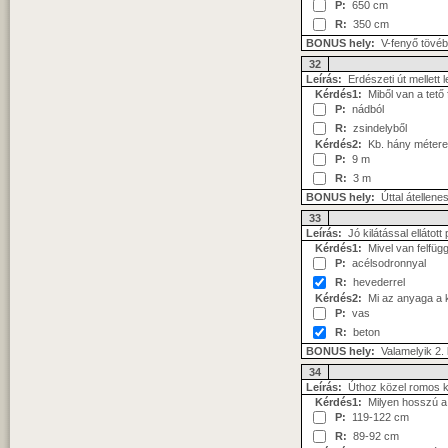
P:
650 cm
R:
350 cm
BONUS hely:
V-fenyő tövé
32
Leírás:
Erdészeti út mellett 
Kérdés1:
Miből van a tető 
P:
nádból
R:
zsindelyből
Kérdés2:
Kb. hány méteres
P:
9 m
R:
3 m
BONUS hely:
Úttal átellenes
33
Leírás:
Jó kilátással ellátott
Kérdés1:
Mivel van felfüg
P:
acélsodronnyal
R:
hevederrel
Kérdés2:
Mi az anyaga a k
P:
vas
R:
beton
BONUS hely:
Valamelyik 2. 
34
Leírás:
Úthoz közel romos 
Kérdés1:
Milyen hosszú a 
P:
119-122 cm
R:
89-92 cm