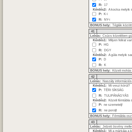
R:
17
Kérdés2:
A kocka melyik 
P:
K-i
R:
NY-i
BONUS hely:
Téglák között
41
Leírás:
Csúcs közelében gú
Kérdés1:
Milyen felirat v
P:
HG
R:
DGY
Kérdés2:
A gúla melyik s
P:
D
R:
K
BONUS hely:
Közeli mohás 
42
Leírás:
Naszály információs 
Kérdés1:
Mi veszi körül?
P:
TÉRI SÍKSÁG
R:
TULIPÁNÁGYÁS
Kérdés2:
Közeli fémtábla s
P:
ne szemetelj!
R:
ne porolj!
BONUS hely:
Fémtábla osz
43
Leírás:
Jelzett ösvény mellet
Kérdés1:
Mi a márkája a 