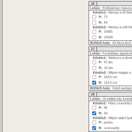
26
Leírás:
Erdősávban matuzs
Kérdés1:
Mennyi a 40 fokr
P:
73
R:
64
Kérdés2:
Mennyi a 240 fok
P:
14365
R:
14345
BONUS hely:
40 fokra lévő 
27
Leírás:
Fordulóban ágaskodó
Kérdés1:
Mekkora a távols
P:
47 dm
R:
32 dm
Kérdés2:
Milyen magas a 
P:
104,5 cm
R:
114,5 cm
BONUS hely:
Felső autógu
28
Leírás:
Út mellett ház komoly
Kérdés1:
Hány csavarfej lá
P:
48
R:
54
Kérdés2:
Milyen alakú lyuk
P:
puska
R:
szarvasfej