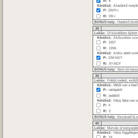
R:
K
Kérdés2:
A határkő melyik 
P:
DNYI-i
R:
DK-i
BONUS hely:
Határkő tövé
38
Leírás:
Út közelében épített 
Kérdés1:
A kőszektor szeri
P:
1957
R:
1956
Kérdés2:
A dísz alatti szek
P:
GM HGY
R:
XY AGY
BONUS hely:
Nem túl messz
39
Leírás:
Földút mellett, esőtő
Kérdés1:
Miből van a fala
P:
raklapból
R:
palából
Kérdés2:
Hány lába van a
P:
4
R:
2
BONUS hely:
Kiszáradt fa
40
Leírás:
Murvás út kanyarjá
Kérdés1:
Hány függőleges té
P:
19