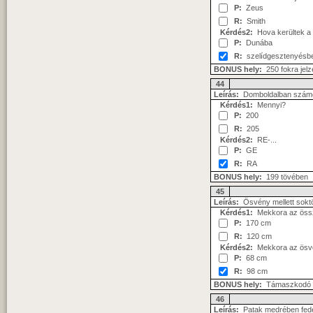
P:
Zeus
R:
Smith
Kérdés2:
Hova kerültek a
P:
Dunába
R:
szelídgesztenyésb
BONUS hely:
250 fokra jelz
44
Leírás:
Domboldalban számos
Kérdés1:
Mennyi?
P:
200
R:
205
Kérdés2:
RE-...
P:
GE
R:
RA
BONUS hely:
199 tövében
45
Leírás:
Ösvény mellett soktö
Kérdés1:
Mekkora az össze
P:
170 cm
R:
120 cm
Kérdés2:
Mekkora az ösvén
P:
68 cm
R:
98 cm
BONUS hely:
Támaszkodó f
46
Leírás:
Patak medrében fedet