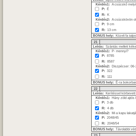
Kérdés1:
A csúcskő melyik 
P:
É
R:
K
Kérdés2:
A csúcskövön old
P:
9 cm
R:
13 cm
BONUS hely:
Közeli fa talp
21
Leírás:
Szántás mellett kékes
Kérdés1:
P- mennyi?
P:
8785
R:
8587
Kérdés2:
Diszpécser: 06-
P:
322
R:
111
BONUS hely:
É-ra bokorba
22
Leírás:
Kerítéssel körbevett 
Kérdés1:
Hány zöld ajtós b
P:
3 db
R:
4 db
Kérdés2:
Mi a kapu lakat
P:
2048/45
R:
2048/54
BONUS hely:
Távolabbi védte
23