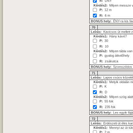
R:
DNY
Kérdés2:
Milyen messze va
P:
12 m
R:
6 m
BONUS hely:
ÉNY-ra kis f
70
Leírás:
Kavicsos út mellett z
Kérdés1:
Hány kávé?
P:
30
R:
10
Kérdés2:
Milyen tábla va
P:
gyalog átkelőhely
R:
zsákutca
BONUS hely:
Szomszédos s
71
Leírás:
Lapos csúcs közelé
Kérdés1:
Melyik oldalán ni
P:
K
R:
D
Kérdés2:
Milyen szög alatt 
P:
55 fok
R:
235 fok
BONUS hely:
Les egyik fáj
72
Leírás:
Erdészeti út éles kan
Kérdés1:
Mennyi az út túl
P:
2 m