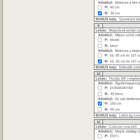
Kérdés2:
Mekkora a fém ki
P:
40 cm
R:
30 cm
BONUS hely:
Szemközti bü
9
Leírás:
Megművelt terület szé
Kérdés1:
Milyen színű volt 
P:
fekete
R:
piros
Kérdés2:
Mekkora a bejára
P:
kb. 85 cm és 107 
R:
kb. 65 cm és 107 
BONUS hely:
Különálló sokt
10
Leírás:
Tisztás DK-i végébe
Kérdés1:
Ágyékmagassagú, 
P:
DUNAKANYAR
R:
40 fokra
Kérdés2:
Az odú átellenes 
P:
150 cm
R:
90 cm
BONUS hely:
Letört ág cso
11
Leírás:
Csúcson csúcskő
Kérdés1:
Melyik oldallap t
P:
ÉNY-i