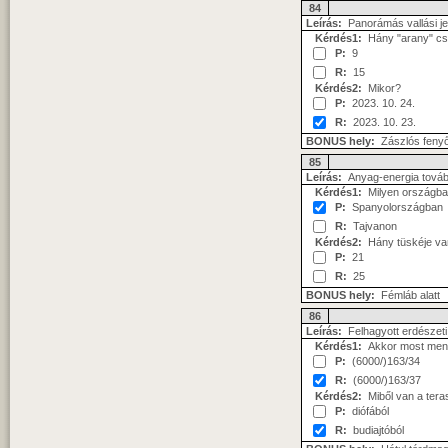
84
Leírás:
Panorámás vallási je
Kérdés1:
Hány "arany" csa
P:
9
R:
15
Kérdés2:
Mikor?
P:
2023. 10. 24.
R:
2023. 10. 23.
BONUS hely:
Zászlós fenyő
85
Leírás:
Anyag-energia tovább
Kérdés1:
Milyen országban
P:
Spanyolországban
R:
Tajvanon
Kérdés2:
Hány tüskéje va
P:
21
R:
25
BONUS hely:
Fémláb alatt
86
Leírás:
Felhagyott erdészeti 
Kérdés1:
Akkor most men
P:
(6000/)163/34
R:
(6000/)163/37
Kérdés2:
Miből van a teras
P:
diófából
R:
budiajtóból