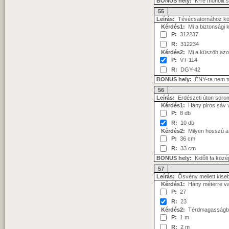
BONUS hely:
K-re monolit 
55
Leírás:
Tévécsatornához köze
Kérdés1:
Mi a biztonsági 
P:
312237
R:
312234
Kérdés2:
Mi a küszöb azo
P:
VT-114
R:
DGY-42
BONUS hely:
ÉNY-ra nem tú
56
Leírás:
Erdészeti úton soro
Kérdés1:
Hány piros sáv 
P:
8 db
R:
10 db
Kérdés2:
Milyen hosszú a 
P:
36 cm
R:
33 cm
BONUS hely:
Kidőlt fa köz
57
Leírás:
Ösvény mellett kiseb
Kérdés1:
Hány méterre va
P:
27
R:
23
Kérdés2:
Térdmagasságban 
P:
1 m
R:
2 m