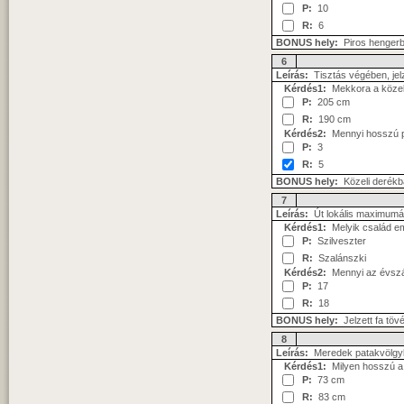
P:
10
R:
6
BONUS hely:
Piros henger
6
Leírás:
Tisztás végében, jelz
Kérdés1:
Mekkora a közele
P:
205 cm
R:
190 cm
Kérdés2:
Mennyi hosszú pi
P:
3
R:
5
BONUS hely:
Közeli derékbat
7
Leírás:
Út lokális maximumá
Kérdés1:
Melyik család em
P:
Szilveszter
R:
Szalánszki
Kérdés2:
Mennyi az évszá
P:
17
R:
18
BONUS hely:
Jelzett fa töv
8
Leírás:
Meredek patakvölgyb
Kérdés1:
Milyen hosszú a 
P:
73 cm
R:
83 cm