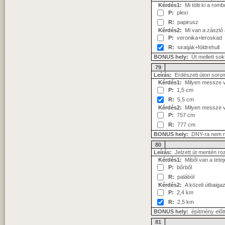
Kérdés1:
Mi tölti ki a rom
P:
plexi
R:
papirusz
Kérdés2:
Mi van a zászló a
P:
veronika+leroskad
R:
siratják+földrehull
BONUS hely:
Út mellett sokt
79
Leírás:
Erdészeti úton soro
Kérdés1:
Milyen messze v
P:
1,5 cm
R:
5,5 cm
Kérdés2:
Milyen messze va
P:
757 cm
R:
777 cm
BONUS hely:
DNY-ra nem m
80
Leírás:
Jelzett út mentén ro
Kérdés1:
Miből van a tetej
P:
bőrből
R:
palából
Kérdés2:
A közeli útbaigaz
P:
2,4 km
R:
2,5 km
BONUS hely:
építmény előtt
81