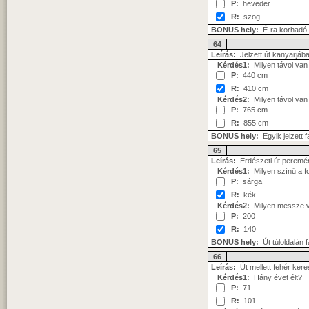
P:
heveder
R:
szög
BONUS hely:
É-ra korhadó 
64
Leírás:
Jelzett út kanyarjába
Kérdés1:
Milyen távol van 
P:
440 cm
R:
410 cm
Kérdés2:
Milyen távol van 
P:
765 cm
R:
855 cm
BONUS hely:
Egyik jelzett 
65
Leírás:
Erdészeti út peremén 
Kérdés1:
Milyen színű a fo
P:
sárga
R:
kék
Kérdés2:
Milyen messze va
P:
200
R:
140
BONUS hely:
Út túloldalán 
66
Leírás:
Út mellett fehér kere
Kérdés1:
Hány évet élt?
P:
71
R:
101