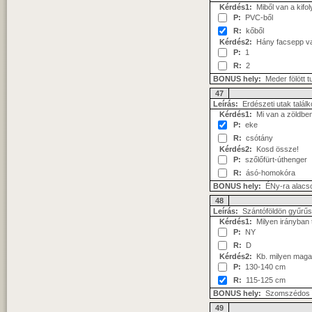
Kérdés1:
Miből van a kifol
P:
PVC-ből
R:
kőből
Kérdés2:
Hány facsepp van
P:
1
R:
2
BONUS hely:
Meder fölött t
47
Leírás:
Erdészeti utak találk
Kérdés1:
Mi van a zöldbe
P:
eke
R:
csótány
Kérdés2:
Kosd össze!
P:
szőlőfürt-úthenger
R:
ásó-homokóra
BONUS hely:
ÉNy-ra alacs
48
Leírás:
Szántóföldön gyűrűs
Kérdés1:
Milyen irányban 
P:
NY
R:
D
Kérdés2:
Kb. milyen magas
P:
130-140 cm
R:
115-125 cm
BONUS hely:
Szomszédos kú
49