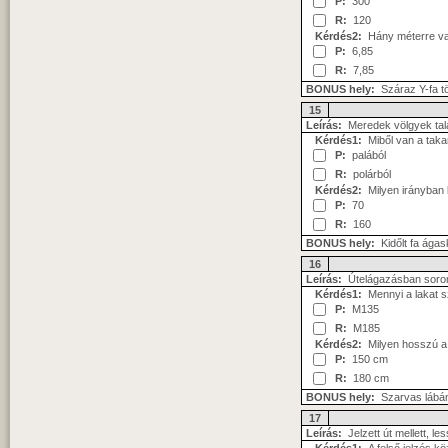
P:
300
R:
120
Kérdés2:
Hány méterre van
P:
6,85
R:
7,85
BONUS hely:
Száraz Y-fa t
15
Leírás:
Meredek völgyek talál
Kérdés1:
Miből van a taka
P:
palából
R:
polárból
Kérdés2:
Milyen irányban l
P:
70
R:
160
BONUS hely:
Kidőlt fa ága
16
Leírás:
Útelágazásban sor
Kérdés1:
Mennyi a lakat 
P:
M135
R:
M185
Kérdés2:
Milyen hosszú a s
P:
150 cm
R:
180 cm
BONUS hely:
Szarvas lábán
17
Leírás:
Jelzett út mellett, les