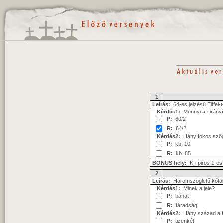
1
Leírás:
64-es jelzésű Eiffel-
Kérdés1:
Mennyi az irányí
P:
60/2
R:
64/2
Kérdés2:
Hány fokos szöge
P:
kb. 10
R:
kb. 85
BONUS hely:
K-i piros 1-es 
2
Leírás:
Háromszögletű kőtal
Kérdés1:
Minek a jele?
P:
bánat
R:
fáradság
Kérdés2:
Hány század a fel
P:
tizenkét