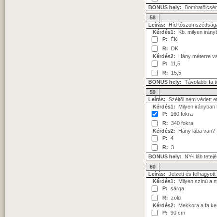
BONUS hely:
Bombatölcsér 
58
Leírás:
Híd tőszomszédságába
Kérdés1:
Kb. milyen irány
P:
ÉK
R:
DK
Kérdés2:
Hány méterre van 
P:
11,5
R:
15,5
BONUS hely:
Távolabbi fa 
59
Leírás:
Széltől nem védett e
Kérdés1:
Milyen irányban l
P:
160 fokra
R:
340 fokra
Kérdés2:
Hány lába van?
P:
4
R:
3
BONUS hely:
NY-i láb tetej
60
Leírás:
Jelzett és felhagyott ú
Kérdés1:
Milyen színű a n
P:
sárga
R:
zöld
Kérdés2:
Mekkora a fa ker
P:
90 cm