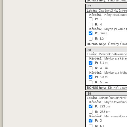
BONUS hely:
Hátul térdmag
87
Leírás:
Ösvénytől kb. 2m-re
Kérdés1:
Hány oldalú soks
P:
6
R:
4
Kérdés2:
Milyen jel van a 
P:
plusz
R:
kör
BONUS hely:
Ösvény túlolda
88
Leírás:
Meredek patakmederbe
Kérdés1:
Mekkora a két e
P:
3,1 m
R:
4,6 m
Kérdés2:
Mekkora a hídhoz
P:
6,8 m
R:
5,3 m
BONUS hely:
Kb. NY-ra sok
89
Leírás:
Jelzett úton diszkrét
Kérdés1:
Milyen távol van
P:
293 cm
R:
263 cm
Kérdés2:
Merre mutat az os
P:
D
R:
NY